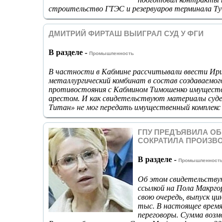
строительство ГТЭС и резервуаров терминала Ту
ДМИТРИЙ ФИРТАШ ВЫИГРАЛ СУД У ФГИ
В разделе -
Промышленность
В частности в Кабмине рассчитывали ввести Ирш
металлургический комбинат в состав создаваемог
противостояния с Кабмином Тимошенко имуществ
арестом. И как свидетельствуют материалы судеб
Титан» не мог передать имущественный комплекс
ГПУ ПРЕДЪЯВИЛА ОБ
СОКРАТИЛА ПРОИЗВО
В разделе -
Промышленност
Об этом свидетельству
ссылкой на Пола Макргор
свою очередь, выпуск ци
тыс. В настоящее врем
переговоры. Сумма возм