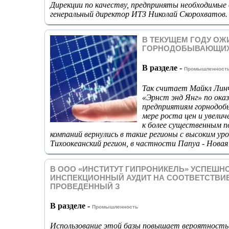
Дирекции по качеству, предприняты необходимые 
генеральный директор ИТЗ Николай Скорохватов.
В ТЕКУЩЕМ ГОДУ ОЖ
ГОРНОДОБЫВАЮЩИХ
В разделе -
Промышленност
Так считает Майкл Линч
«Эрнст энд Янг» по ока
предприятиям горнодоб
мере роста цен и увели
к более существенным п
компаний вернулись в такие регионы с высоким уро
Тихоокеанский регион, в частности Папуа - Новая
В ООО «ИНСТИТУТ ГИПРОНИКЕЛЬ» УСПЕШ
ИНСПЕКЦИОННЫЙ АУДИТ НА СООТВЕТСТВИЕ Т
ПРОВЕДЕННЫЙ З
В разделе -
Промышленность
Использование этой базы повышает вероятность