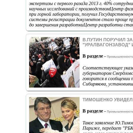
экспертизы с первого разаЗа 2013 г. 40% сотрудн
научных исследований с производствомЦентр физи
при горной лаборатории, получил Государственну
системы регистрации документов стало проще п
до завершения разработкиЦентр разработки стан
В.ПУТИН ПОРУЧИЛ З
"УРАЛВАГОНЗАВОД" 
В разделе -
Промышленност
Соответствующее указан
губернатором Свердлов
говорится в сообщении 
Сибирякова, установивше
ТИМОШЕНКО УВИДЕЛА
В разделе -
Промышленност
Такое заявление Ю.Тимо
Париже, передает "РБК-