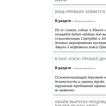
ВИЦЕ-ПРЕМЬЕР ЗАЙМЕТСЯ 
В разделе -
Промышленность
По ее словам, сейчас в Адыгее
площадей будет отдана под вы
сельхозтехники Caterpillar и J
деловых мероприятиях выставк
Аякучо-3 нефтяного пояса Ори
В ОАО «ЕЭСК» ПРОШЕЛ Д
В разделе -
Промышленность
Основополагающий документ к
безопасности и охраны труда.
нарушений требований охраны
не выявлено.
ОБЪЁМ ВЫПУСКА ПРОДУКЦИИ
РУБЛЕЙ (99 МЛН. ЕВРО)