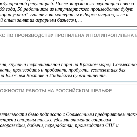
дународной репутацией. После запуска в эксплуатацию нового
009 года, 50 работников из штутгартского производства будут
тории успеха" участвуют материалы в форме очерков, эссе и
 опыт занятия аграрным бизнесом, ...
ЕКС ПО ПРОИЗВОДСТВУ ПРОПИЛЕНА И ПОЛИПРОПИЛЕНА 
авия, крупный нефтеналивной порт на Красном море). Совместно
вать, производить и продавать продукты геотекстиля для
на Ближнем Востоке и Индийском субконтиненте.
ЗМОЖНОСТИ РАБОТЫ НА РОССИЙСКОМ ШЕЛЬФЕ
деятельности было подписано с Совместным предприятием так
е встречи стороны также уделили внимание вопросам
логоразведки, добычи, переработки, производства СПГ и