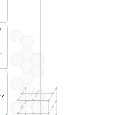
В
е
же