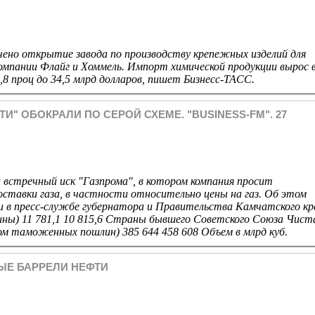
ечено открытие завода по производству крепежных изделий для
мпании Флайг и Хоммель. Импорт химической продукции вырос 
2,8 проц до 34,5 млрд долларов, пишет Бизнесс-ТАСС.
" ОБОКРАЛИ ПО СЕРОЙ СХЕМЕ. "BUSINESS-FM". 27
л встречный иск "Газпрома", в котором компания просит
оставки газа, в частности относительно цены на газ. Об этом
 в пресс-службе губернатора и Правительства Камчатского кр
ны) 11 781,1 10 815,6 Страны бывшего Советского Союза Чист
м таможенных пошлин) 385 644 458 608 Объем в млрд куб.
ЫЕ БАРРЕЛИ НЕФТИ