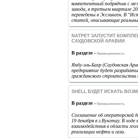
компетентный подрядчик с меж
завода, в третьем квартале 2
переведены в Эсслинген. В "Ис
статей, описывающие реальный
NATPET ЗАПУСТИТ КОМПЛ
САУДОВСКОЙ АРАВИИ
В разделе -
Промышленность
Янбу-эль-Бахр (Саудовская Ар
предприятие будет разрабаты
гражданского строительства 
SHELL БУДЕТ ИСКАТЬ ВО
В разделе -
Промышленность
Соглашение об операторской 
19 декабря в г.Вунгтау. В ход
взаимодействия в области гео
реализации нефти и газа.