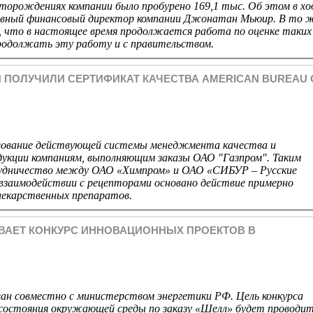
сторождениях компании было пробурено 169,1 тыс. Об этом в хо
лавный финансовый директор компании Джонатан Мьюир. В то 
 что в настоящее время продолжается работа по оценке таких
продолжать эту работу и с правительством.
 ПОЛУЧИЛИ СЕРТИФИКАТ КАЧЕСТВА AMERICAN BUREAU 
вование действующей системы менеджмента качества и
укции компаниям, выполняющим заказы ОАО "Газпром". Таким
рудничество между ОАО «Химпром» и ОАО «СИБУР – Русские
взаимодействии с рецепторами основано действие примерно
лекарственных препаратов.
ВАЕТ КОНКУРС ИННОВАЦИОННЫХ ПРОЕКТОВ В
ан совместно с министерством энергетики РФ. Цель конкурса
 состояния окружающей среды по заказу «Шелл» будет проводи