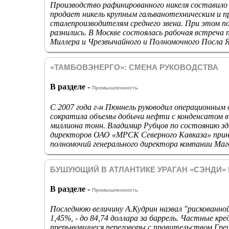
Производство рафинированного никеля составило 
продает никель крупным гальванотехническим и 
сталепроизводителям среднего звена. При этом п
разнились. В Москве состоялась рабочая встреча 
Миллера и Чрезвычайного и Полномочного Посла Я
«ТАМБОВЭНЕРГО»: СМЕНА РУКОВОДСТВА
В разделе -
Промышленность
С 2007 года г-н Пюннель руководил операционным
сократила объемы добычи нефти с конденсатом в 
миллиона тонн. Владимир Рубцов по состоянию з
директоров ОАО «МРСК Северного Кавказа» прин
полномочий генерального директора компании Ма
БУШУЮЩИЙ В АТЛАНТИКЕ УРАГАН «СЭНДИ»
В разделе -
Промышленность
Последнюю величину А.Кудрин назвал "рискованной"
1,45%, - до 84,74 доллара за баррель. Частные кре
прерывавшиеся переговоры с правительством Грец