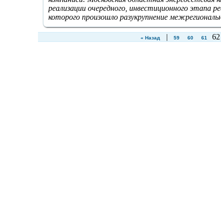
реализации очередного, инвестиционного этапа р
которого произошло разукрупнение межрегиональ
|
6
« Назад
59
60
61