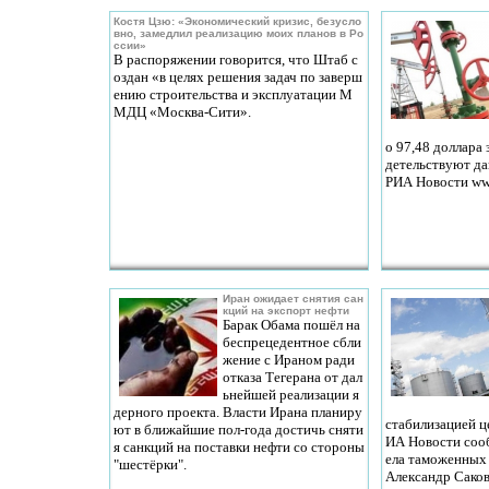
Костя Цзю: «Экономический кризис, безусло
вно, замедлил реализацию моих планов в Ро
ссии»
В распоряжении говорится, что Штаб с
оздан «в целях решения задач по заверш
ению строительства и эксплуатации М
МДЦ «Москва-Сити».
о 97,48 доллара 
детельствуют да
РИА Новости www.
Иран ожидает снятия сан
кций на экспорт нефти
Барак Обама пошёл на
беспрецедентное сбли
жение с Ираном ради
отказа Тегерана от дал
ьнейшей реализации я
дерного проекта. Власти Ирана планиру
стабилизацией ц
ют в ближайшие пол-года достичь сняти
ИА Новости соо
я санкций на поставки нефти со стороны
ела таможенных
"шестёрки".
Александр Саков