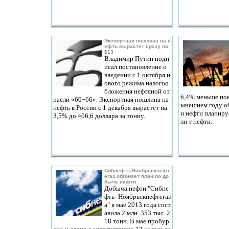
Экспортная пошлина на н
ефть вырастет сразу на
$13
Владимир Путин подп
исал постановление о
введении с 1 октября н
ового режима налогоо
бложения нефтяной от
6,4% меньше пока
расли «60−66». Экспортная пошлина на
ынешнем году о
нефть в России с 1 декабря вырастет на
и нефти планиру
3,5% до 406,6 доллара за тонну.
лн т нефти.
Сибнефть-Ноябрьскнефт
егаз обгоняет план по до
быче нефти
Добыча нефти "Сибне
фть–Ноябрьскнефтегаз
а" в мае 2013 года сост
авила 2 млн. 353 тыс. 2
18 тонн. В мае пробур