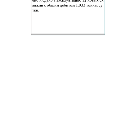
ено и сдано в эксплуатацию 12 новых ск
важин с общим дебитом 1.033 тонны/су
тки.