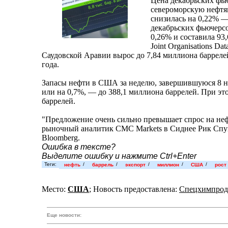
Цена декабрьских фь
североморскую нефтян
снизилась на 0,22% —
декабрьских фьючерс
0,26% и составила 93
Joint Organisations Dat
Саудовской Аравии вырос до 7,84 миллиона баррелей
года.
Запасы нефти в США за неделю, завершившуюся 8 но
или на 0,7%, — до 388,1 миллиона баррелей. При эт
баррелей.
"Предложение очень сильно превышает спрос на не
рыночный аналитик CMC Markets в Сиднее Рик Спуне
Bloomberg.
Ошибка в тексте?
Выделите ошибку и нажмите Ctrl+Enter
Теги:
/
/
/
/
/
нефть
баррель
экспорт
миллион
США
рост
Место:
США
; Новость предоставлена:
Спецхимпрод
Еще новости: