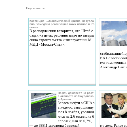
Еще новости:
Костя Цзю: «Экономический кризис, безусло
вно, замедлил реализацию моих планов в Ро
ссии»
В распоряжении говорится, что Штаб с
оздан «в целях решения задач по заверш
ению строительства и эксплуатации М
МДЦ «Москва-Сити».
стабилизацией ц
ИА Новости соо
ела таможенных
Александр Саков
Нефть дешевеет на рост
е экспорта из Саудовско
й Аравии
Запасы нефти в США з
а неделю, завершившу
юся 8 ноября, увеличи
лись на 2,6 миллиона б
аррелей, или на 0,7%,
— до 388,1 миллиона баррелей.
му делу. Ранее 