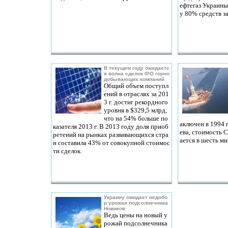
ефтегаз Украины
у 80% средств за
В текущем году ожидаетс
я волна сделок IPO горно
добывающих компаний
Общий объем поступл
ений в отраслях за 201
3 г. достиг рекордного
уровня в $329,5 млрд,
что на 54% больше по
аключен в 1994 
казателя 2013 г. В 2013 году доля приоб
ева, стоимость C
ретений на рынках развивающихся стра
ается в шесть м
н составила 43% от совокупной стоимос
ти сделок.
Украину ожидает недобо
р урожая подсолнечника
Новиков
Ведь цены на новый у
рожай подсолнечника