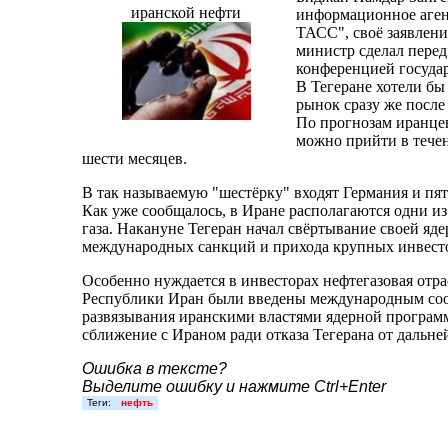
иранской нефти
информационное аге
ТАСС", своё заявлен
министр сделал пере
конференцией госуда
В Тегеране хотели бы
рынок сразу же после
По прогнозам иранце
можно прийти в тече
шести месяцев.
В так называемую "шестёрку" входят Германия и пя
Как уже сообщалось, в Иране располагаются одни 
газа. Накануне Тегеран начал свёртывание своей я
международных санкций и прихода крупных инвесто
Особенно нуждается в инвесторах нефтегазовая отр
Республики Иран были введены международным сооб
развязывания иранскими властями ядерной програм
сближение с Ираном ради отказа Тегерана от дальне
Ошибка в тексте?
Выделите ошибку и нажмите Ctrl+Enter
Теги:
нефть