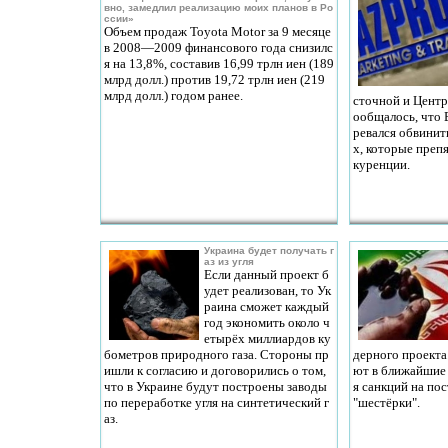
вно, замедлил реализацию моих планов в Ро
ссии»
Объем продаж Toyota Motor за 9 месяце
в 2008—2009 финансового года снизилс
я на 13,8%, составив 16,99 трлн иен (189
млрд долл.) против 19,72 трлн иен (219
млрд долл.) годом ранее.
сточной и Центр
ообщалось, что
ревался обвинит
х, которые преп
куренции.
Украина будет получать г
аз из угля
Если данный проект б
удет реализован, то Ук
раина сможет каждый
год экономить около ч
етырёх миллиардов ку
бометров природного газа. Стороны пр
дерного проекта
ишли к согласию и договорились о том,
ют в ближайшие 
что в Украине будут построены заводы
я санкций на по
по переработке угля на синтетический г
"шестёрки".
аз.