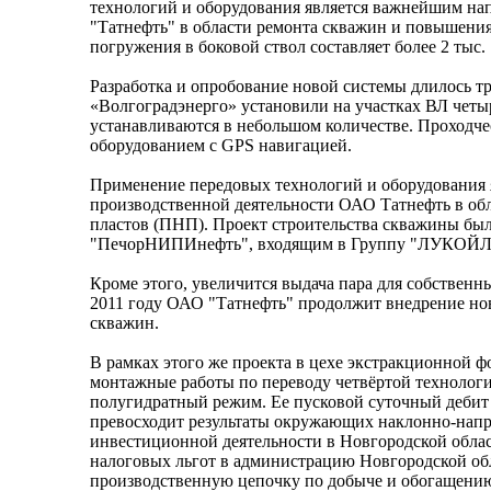
технологий и оборудования является важнейшим на
"Татнефть" в области ремонта скважин и повышения
погружения в боковой ствол составляет более 2 тыс.
Разработка и опробование новой системы длилось тр
«Волгоградэнерго» установили на участках ВЛ четыр
устанавливаются в небольшом количестве. Проходч
оборудованием с GPS навигацией.
Применение передовых технологий и оборудования
производственной деятельности ОАО Татнефть в об
пластов (ПНП). Проект строительства скважины бы
"ПечорНИПИнефть", входящим в Группу "ЛУКОЙЛ
Кроме этого, увеличится выдача пара для собствен
2011 году ОАО "Татнефть" продолжит внедрение нов
скважин.
В рамках этого же проекта в цехе экстракционной 
монтажные работы по переводу четвёртой технологи
полугидратный режим. Ее пусковой суточный дебит 
превосходит результаты окружающих наклонно-напр
инвестиционной деятельности в Новгородской обла
налоговых льгот в администрацию Новгородской о
производственную цепочку по добыче и обогащению 