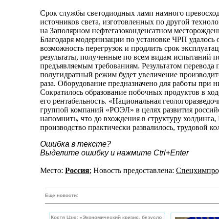
Срок службы светодиодных ламп намного превосход
источников света, изготовленных по другой техноло
на Заполярном нефтегазоконденсатном месторожден
Благодаря модернизации по установке ЧРП удалось 
возможность перегрузок и продлить срок эксплуата
результаты, полученные по всем видам испытаний п
предъявляемым требованиям. Результатом перевода 
полугидратный режим будет увеличение производите
раза. Оборудование предназначено для работы при ни
Сократилось образование побочных продуктов в ходе
его рентабельность. «Национальная геологоразведочн
группой компаний «РОЭЛ» в целях развития российс
напомнить, что до вхождения в структуру холдинга,
производство практически развалилось, трудовой ко
Ошибка в тексте?
Выделите ошибку и нажмите Ctrl+Enter
Место:
Россия
; Новость предоставлена:
Спецхимпро
Еще новости:
Костя Цзю: «Экономический кризис, безусло