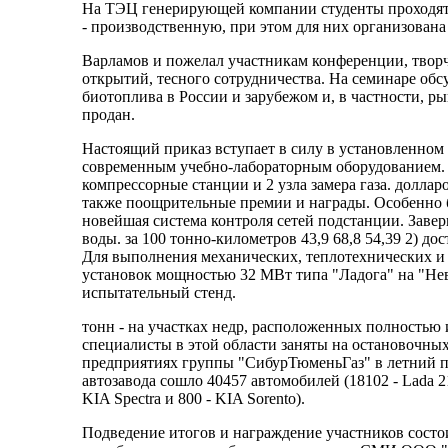
На ТЭЦ генерирующей компании студенты проходят
- производственную, при этом для них организована
Варламов и пожелал участникам конференции, твор
открытий, тесного сотрудничества. На семинаре об
биотоплива в России и зарубежом и, в частности, ры
продан.
Настоящий приказ вступает в силу в установленном
современным учебно-лабораторным оборудованием. 
компрессорные станции и 2 узла замера газа. долл
также поощрительные премии и награды. Особенно 
новейшая система контроля сетей подстанции. Заве
воды. за 100 тонно-километров 43,9 68,8 54,39 2) д
Для выполнения механических, теплотехнических и
установок мощностью 32 МВт типа "Ладога" на "Не
испытательный стенд.
тонн - на участках недр, расположенных полностью 
специалисты в этой области заняты на остановочны
предприятиях группы "СибурТюменьГаз" в летний пе
автозавода сошло 40457 автомобилей (18102 - Lada 21
KIA Spectra и 800 - KIA Sorento).
Подведение итогов и награждение участников состои