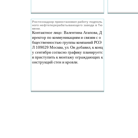
Ростехнадзор приостановил работу подполь
ного нефтеперерабатывающего завода в Тю
мени.
Контактное лицо: Валентина Агапова, Д
иректор по коммуникациям и связям с о
бщественностью группы компаний РОЭ
Л 109029 Москва, ул. Он добавил, к конц
у сентября согласно графику планируетс
я приступить к монтажу ограждающих к
онструкций стен и кровли.