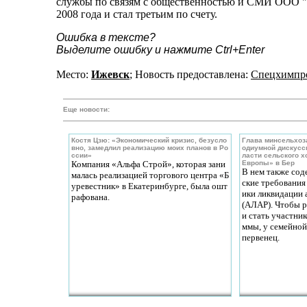
службы по связям с общественностью и СМИ ООО "Г
2008 года и стал третьим по счету.
Ошибка в тексте?
Выделите ошибку и нажмите Ctrl+Enter
Место:
Ижевск
; Новость предоставлена:
Спецхимпр
Еще новости:
Костя Цзю: «Экономический кризис, безусло
Глава минсельхоз
вно, замедлил реализацию моих планов в Ро
одиумной дискусси
ссии»
ласти сельского х
Компания «Альфа Строй», которая зани
Европы» в Бер
В нем также сод
малась реализацией торгового центра «Б
ские требования
уревестник» в Екатеринбурге, была ошт
ики ликвидации
рафована.
(АЛАР). Чтобы р
и стать участни
ммы, у семейной
первенец.