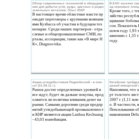
Обзор современных технологий и оборудова
В ЕАО засеяно тр
ния для добычи угля, руды, цветных и редко
од зерновые площ
земельных металлов. Опыт ЮАР
Кроме того, с те
В настоящее время областные власти пр
зяйство республ
оводят переговоры с крупными компани
щивание бобовых
ями Кузбасса об участии в будущем тех
сои. Показатель
нопарке. Среди наших партнеров - отра
шлом году 1,93 
слевые и общепромышленные СМИ, по
авнению с 1,35 
рталы, ассоциации, такие как «В мире Н
году.
К», Diagnos-tika.
Акции угледобытчиков Поднебесной - в плю
Китайские трейде
се! (31.08.11 г.)
шевой импортной 
Рынок достиг определенных уровней и
Напомним, что з
все ждут, будет ли дальше покупка, прод
рт толстого лис
олжится ли политика вливания денег на
2007 г. (1,11 мл
рынки. Самыми дорогими среди предпр
о. В частности, 
иятий угледобывающей промышленност
Пенсильвании об
и КНР являются акции Lanhua Kechuang
иакомпания Delta
- 43,03 юанейакция.