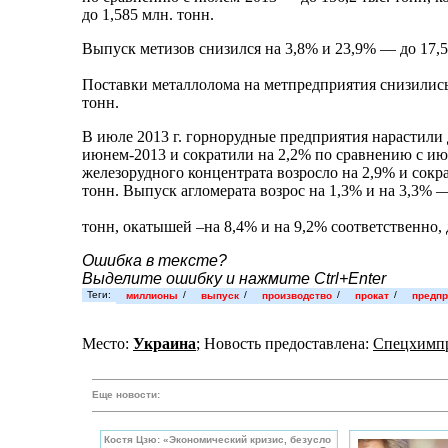
до 1,585 млн. тонн.
Выпуск метизов снизился на 3,8% и 23,9% — до 17,5
Поставки металлолома на метпредприятия снизились 
тонн.
В июле 2013 г. горнорудные предприятия нарастили
июнем-2013 и сократили на 2,2% по сравнению с ию
железорудного концентрата возросло на 2,9% и сокр
тонн. Выпуск агломерата возрос на 1,3% и на 3,3% —
тонн, окатышей –на 8,4% и на 9,2% соответственно, д
Ошибка в тексте?
Выделите ошибку и нажмите Ctrl+Enter
Теги:
/
/
/
/
миллионы
выпуск
производство
прокат
предпр
Место:
Украина
; Новость предоставлена:
Спецхимп
Еще новости:
Костя Цзю: «Экономический кризис, безусло