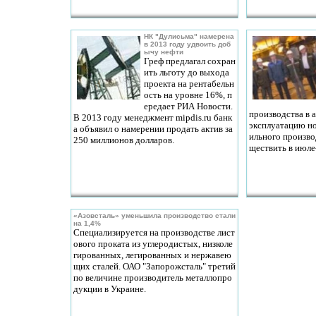
НК "Дулисьма" намерена
в 2013 году удвоить доб
ычу нефти
Греф предлагал сохран
ить льготу до выхода
проекта на рентабельн
ость на уровне 16%, п
ередает РИА Новости.
производства в а
В 2013 году менеджмент mipdis.ru банк
эксплуатацию но
а объявил о намерении продать актив за
ильного произво
250 миллионов долларов.
ществить в июле
«Азовсталь» уменьшила производство стали
на 1,4%
Специализируется на производстве лист
ового проката из углеродистых, низколе
гированных, легированных и нержавею
щих сталей. ОАО "Запорожсталь" третий
по величине производитель металлопро
дукции в Украине.