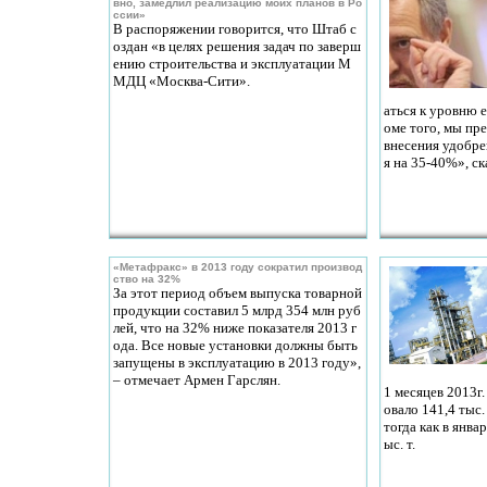
вно, замедлил реализацию моих планов в Ро
ссии»
В распоряжении говорится, что Штаб с
оздан «в целях решения задач по заверш
ению строительства и эксплуатации М
МДЦ «Москва-Сити».
аться к уровню 
оме того, мы пр
внесения удобре
я на 35-40%», ск
«Метафракс» в 2013 году сократил производ
ство на 32%
За этот период объем выпуска товарной
продукции составил 5 млрд 354 млн руб
лей, что на 32% ниже показателя 2013 г
ода. Все новые установки должны быть
запущены в эксплуатацию в 2013 году»,
– отмечает Армен Гарслян.
1 месяцев 2013г
овало 141,4 тыс.
тогда как в январ
ыс. т.