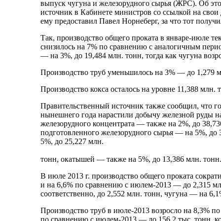
выпуск чугуна и железорудного сырья (ЖРС). Об эт
источник в Кабинете министров со ссылкой на свои
ему предоставил Павел Норнеберг, за что тот получ
Так, производство общего проката в январе-июле те
снизилось на 7% по сравнению с аналогичным перио
— на 3%, до 19,484 млн. тонн, тогда как чугуна возр
Производство труб уменьшилось на 3% — до 1,279 мл
Производство кокса осталось на уровне 11,388 млн. 
Правительственный источник также сообщил, что г
нынешнего года нарастили добычу железной руды на
железорудного концентрата — также на 2%, до 38,73
подготовленного железорудного сырья — на 5%, до 3
5%, до 25,227 млн.
тонн, окатышей — также на 5%, до 13,386 млн. тонн
В июле 2013 г. производство общего проката сокра
и на 6,6% по сравнению с июлем-2013 — до 2,315 мл
соответственно, до 2,552 млн. тонн, чугуна — на 6,1
Производство труб в июле-2013 возросло на 8,3% п
по сравнению с июлем-2013 — до 156,2 тыс. тонн, к