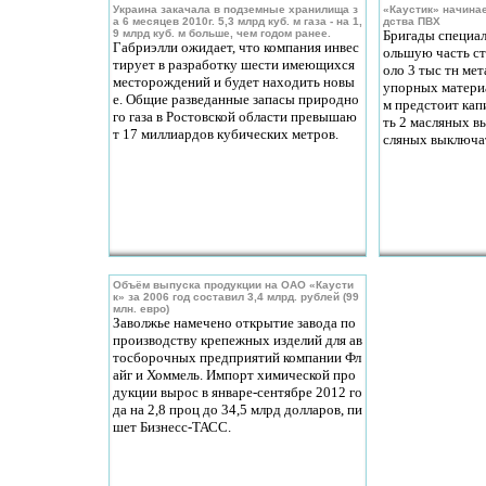
Украина закачала в подземные хранилища з
«Каустик» начина
а 6 месяцев 2010г. 5,3 млрд куб. м газа - на 1,
дства ПВХ
9 млрд куб. м больше, чем годом ранее.
Бригады специал
Габриэлли ожидает, что компания инвес
ольшую часть ст
тирует в разработку шести имеющихся
оло 3 тыс тн ме
месторождений и будет находить новы
упорных материа
е. Общие разведанные запасы природно
м предстоит кап
го газа в Ростовской области превышаю
ть 2 масляных в
т 17 миллиардов кубических метров.
сляных выключат
Объём выпуска продукции на ОАО «Каусти
к» за 2006 год составил 3,4 млрд. рублей (99
млн. евро)
Заволжье намечено открытие завода по
производству крепежных изделий для ав
тосборочных предприятий компании Фл
айг и Хоммель. Импорт химической про
дукции вырос в январе-сентябре 2012 го
да на 2,8 проц до 34,5 млрд долларов, пи
шет Бизнесс-ТАСС.