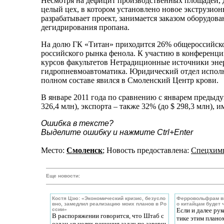
Несмотря на дефицит производственных площадей, 
целый цех, в котором установлено новое экструзион
разрабатывает проект, занимается заказом оборудов
дегидрирования пропана.
На долю ГК «Титан» приходится 26% общероссийско
российского рынка фенола. К участию в конференции
курсов факультетов Нетрадиционные источники эне
гидропневмоавтоматика. Юридический отдел испол
полном составе явился в Смоленский Центр крови.
В январе 2011 года по сравнению с январем предыду
326,4 млн), экспорта – также 32% (до $ 298,3 млн), и
Ошибка в тексте?
Выделите ошибку и нажмите Ctrl+Enter
Место:
Смоленск
; Новость предоставлена:
Спецхим
Еще новости:
Костя Цзю: «Экономический кризис, безусло
Ферровольфрам вы
вно, замедлил реализацию моих планов в Ро
о китайцам будет 
ссии»
Если и далее ру
В распоряжении говорится, что Штаб с
тике этим плано
оздан «в целях решения задач по заверш