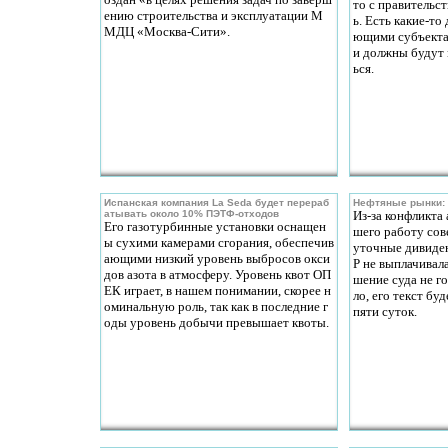
то с правительст
ению строительства и эксплуатации М
ь. Есть какие-то
МДЦ «Москва-Сити».
ющими субъектам
и должны будут
ься.
Испанская компания La Seda будет перераб
Нефтяные рынки: 
атывать около 10% ПЭТФ-отходов
Из-за конфликта
Его газотурбинные установки оснащен
шего работу сов
ы сухими камерами сгорания, обеспечив
уточные дивиде
ающими низкий уровень выбросов окси
Р не выплачивала
дов азота в атмосферу. Уровень квот ОП
шение суда не го
ЕК играет, в нашем понимании, скорее н
ло, его текст бу
оминальную роль, так как в последние г
пяти суток.
оды уровень добычи превышает квоты.