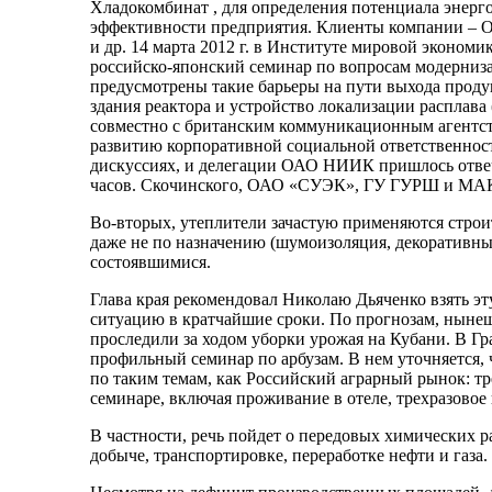
Хладокомбинат , для определения потенциала энер
эффективности предприятия. Клиенты компании –
и др. 14 марта 2012 г. в Институте мировой эконо
российско-японский семинар по вопросам модерниза
предусмотрены такие барьеры на пути выхода проду
здания реактора и устройство локализации расплав
совместно с британским коммуникационным агентст
развитию корпоративной социальной ответственнос
дискуссиях, и делегации ОАО НИИК пришлось отве
часов. Скочинского, ОАО «СУЭК», ГУ ГУРШ и МАКО
Во-вторых, утеплители зачастую применяются строи
даже не по назначению (шумоизоляция, декоративн
состоявшимися.
Глава края рекомендовал Николаю Дьяченко взять эт
ситуацию в кратчайшие сроки. По прогнозам, ныне
проследили за ходом уборки урожая на Кубани. В Гр
профильный семинар по арбузам. В нем уточняется, 
по таким темам, как Российский аграрный рынок: тр
семинаре, включая проживание в отеле, трехразовое 
В частности, речь пойдет о передовых химических р
добыче, транспортировке, переработке нефти и газа.