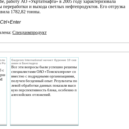
бе, работу АО «Укртатнафта» в 2005 году характеризовала
 переработки и выхода светлых нефтепродуктов. Его отгрузка
авила 1782,82 тонны.
trl+Enter
влена:
Спецхимпродукт
усло
Gazprom International начнет бурение 10 скв
в Ро
ажин в Бангладеш
Все эти вопросы были успешно решены
б с
специалистами ОАО «Томскгазпром» со
ерш
вместно с подрядными организациями,
 М
получен бесценный опыт. Результаты по
левой обработки данных показали высо
кую перспективность блока, особенно п
алеозойских отложений.