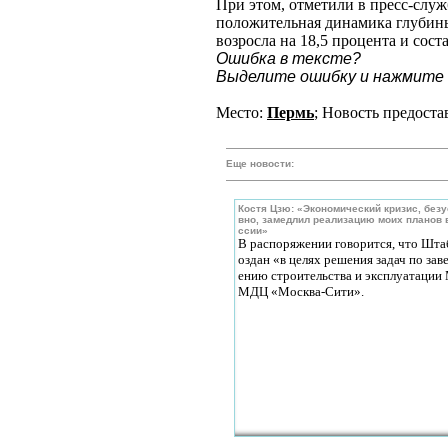
При этом, отметили в пресс-служ
положительная динамика глубины
возросла на 18,5 процента и сост
Ошибка в тексте?
Выделите ошибку и нажмите C
Место:
Пермь
; Новость предоста
Еще новости:
Костя Цзю: «Экономический кризис, без
вно, замедлил реализацию моих планов 
ссии»
В распоряжении говорится, что Шта
оздан «в целях решения задач по зав
ению строительства и эксплуатации
МДЦ «Москва-Сити».