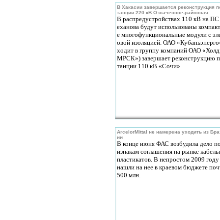
В Хакасии завершается реконструкция п
танции 220 кВ Означенное-районная
В распредустройствах 110 кВ на ПС
еханова будут использованы компак
е многофункциональные модули с эл
овой изоляцией. ОАО «Кубаньэнерго»
ходит в группу компаний ОАО «Холд
МРСК») завершает реконструкцию 
танции 110 кВ «Сочи».
ArcelorMittal не намерена уходить из Бр
ии
В конце июня ФАС возбудила дело п
изнакам соглашения на рынке кабел
пластикатов. В непростом 2009 году
нашли на нее в краевом бюджете поч
500 млн.