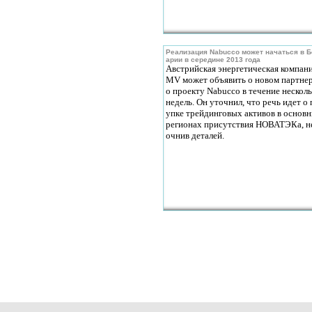
Реализация Nabucco может начаться в Б
арии в середине 2013 года
Австрийская энергетическая компан
MV может объявить о новом партнер
о проекту Nabucco в течение нескол
недель. Он уточнил, что речь идет о 
упке трейдинговых активов в основ
регионах присутствия НОВАТЭКа, н
очнив деталей.