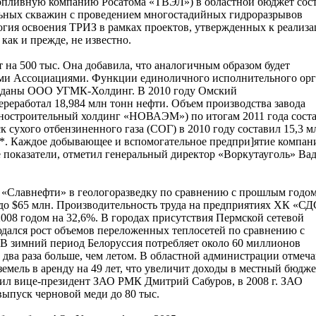
Топливную компанию Росатома «ТВЭЛ») в областной бюджет сос
льных скважин с проведением многостадийных гидроразрывов
логия освоения ТРИЗ в рамках проектов, утвержденных к реализ
 как и прежде, не известно.
 на 500 тыс. Она добавила, что аналогичным образом будет
ыми Ассоциациями. Функции единоличного исполнительного орг
еданы ООО УГМК-Холдинг. В 2010 году Омский
реработал 18,984 млн тонн нефти. Объем производства завода
ностроительный холдинг «НОВАЭМ») по итогам 2011 года сост
к сухого отбензиненного газа (СОГ) в 2010 году составил 15,3 м
у**. Каждое добывающее и вспомогательное предпри]ятие компан
 показатели, отметил генеральный директор «Воркутауголь» Ва
 «Славнефти» в геологоразведку по сравнению с прошлым годо
 до $65 млн. Производительность труда на предприятиях ХК «СД
008 годом на 32,6%. В городах присутствия Пермской сетевой
дался рост объемов переложенных теплосетей по сравнению с
 В зимний период Белоруссия потребляет около 60 миллионов
в два раза больше, чем летом. В областной администрации отмеча
емель в аренду на 49 лет, что увеличит доходы в местный бюдже
бщил вице-президент ЗАО РМК Дмитрий Сабуров, в 2008 г. ЗАО
ыпуск черновой меди до 80 тыс.