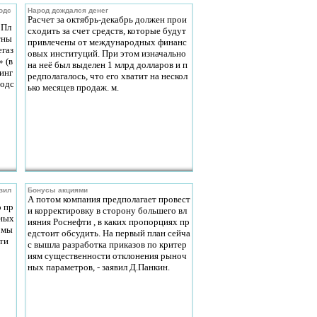
одс
Народ дождался денег
Расчет за октябрь-декабрь должен прои
 Пл
сходить за счет средств, которые будут
тны
привлечены от международных финанс
егаз
овых институций. При этом изначально
 (в
на неё был выделен 1 млрд долларов и п
инг
редполагалось, что его хватит на нескол
подс
ько месяцев продаж. м.
азил
Бонусы акциями
А потом компания предполагает провест
о пр
и корректировку в сторону большего вл
ьных
ияния Роснефти , в каких пропорциях пр
 мы
едстоит обсудить. На первый план сейча
ти
с вышла разработка приказов по критер
иям существенности отклонения рыноч
ных параметров, - заявил Д.Панкин.