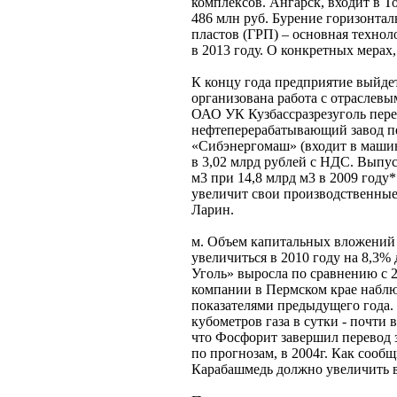
комплексов. Ангарск, входит в 
486 млн руб. Бурение горизонта
пластов (ГРП) – основная техно
в 2013 году. О конкретных мерах,
К концу года предприятие выйдет
организована работа с отраслев
ОАО УК Кузбассразрезуголь пер
нефтеперерабатывающий завод пе
«Сибэнергомаш» (входит в маши
в 3,02 млрд рублей с НДС. Выпус
м3 при 14,8 млрд м3 в 2009 год
увеличит свои производственные
Ларин.
м. Объем капитальных вложений
увеличиться в 2010 году на 8,3%
Уголь» выросла по сравнению с 2
компании в Пермском крае наблю
показателями предыдущего года.
кубометров газа в сутки - почти 
что Фосфорит завершил перевод з
по прогнозам, в 2004г. Как соо
Карабашмедь должно увеличить в