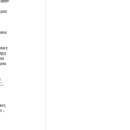
тавят
ации
ана
авил
лрд
ии
дим
м
С-
ют,
т -