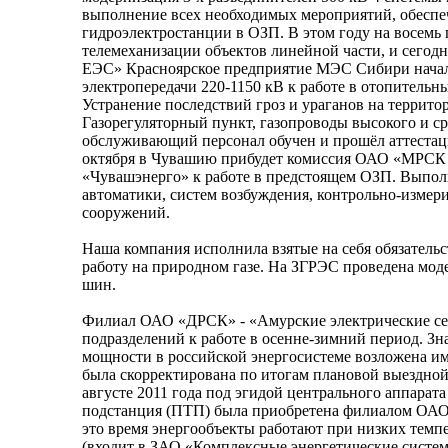
выполнение всех необходимых мероприятий, обесп
гидроэлектростанции в ОЗП. В этом году на восем
телемеханизации объектов линейной части, и сегод
ЕЭС» Красноярское предприятие МЭС Сибири начал
электропередачи 220-1150 кВ к работе в отопительны
Устранение последствий гроз и ураганов на террит
Газорегуляторный пункт, газопроводы высокого и с
обслуживающий персонал обучен и прошёл аттестац
октября в Чувашию прибудет комиссия ОАО «МРСК В
«Чувашэнерго» к работе в предстоящем ОЗП. Выпол
автоматики, систем возбуждения, контрольно-измер
сооружений.
Наша компания исполнила взятые на себя обязательс
работу на природном газе. На ЗГРЭС проведена мод
шин.
Филиал ОАО «ДРСК» - «Амурские электрические сет
подразделений к работе в осенне-зимний период. Зн
мощности в российской энергосистеме возложена и
была скорректирована по итогам плановой выездно
августе 2011 года под эгидой центрального аппарат
подстанция (ПТП) была приобретена филиалом ОАО 
это время энергообъекты работают при низких тем
(входит в ЗАО «Комплексные энергетические систем