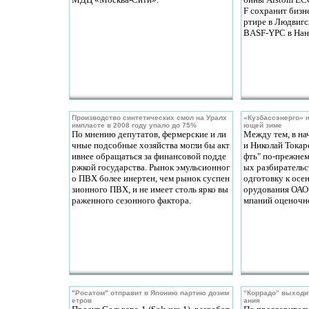
F сохранит бизн
ртире в Людвигс
BASF-YPC в Нан
Производство синтетических смол на Уралх
«Кузбассэнерго» н
импласте в 2008 году упало до 75%
ющей зиме
По мнению депутатов, фермерские и ли
Между тем, в на
чные подсобные хозяйства могли бы акт
и Николай Токаре
ивнее обращаться за финансовой подде
фть" по-прежнем
ржкой государства. Рынок эмульсионног
ых разбирательс
о ПВХ более инертен, чем рынок суспен
одготовку к осе
зионного ПВХ, и не имеет столь ярко вы
орудования ОАО
раженного сезонного фактора.
мпаний оценочно
"Росатом" отправит в Японию партию дозим
“Коррадо” выходи
етров
ания