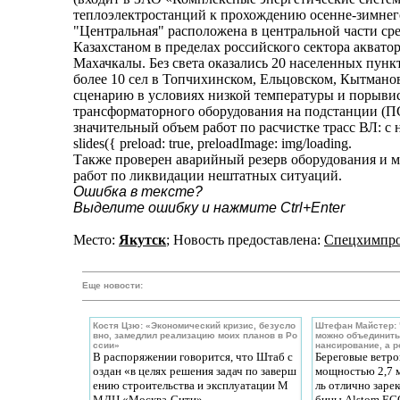
теплоэлектростанций к прохождению осенне-зимнего
"Центральная" расположена в центральной части ср
Казахстаном в пределах российского сектора аквато
Махачкалы. Без света оказались 20 населенных пун
более 10 сел в Топчихинском, Ельцовском, Кытмано
сценарию в условиях низкой температуры и порыви
трансформаторного оборудования на подстанции (П
значительный объем работ по расчистке трасс ВЛ: с н
slides({ preload: true, preloadImage: img/loading.
Также проверен аварийный резерв оборудования и м
работ по ликвидации нештатных ситуаций.
Ошибка в тексте?
Выделите ошибку и нажмите Ctrl+Enter
Место:
Якутск
; Новость предоставлена:
Спецхимпро
Еще новости:
Костя Цзю: «Экономический кризис, безусло
Штефан Майстер: 
вно, замедлил реализацию моих планов в Ро
можно объединить
ссии»
нансирование, а р
В распоряжении говорится, что Штаб с
Береговые ветр
оздан «в целях решения задач по заверш
мощностью 2,7 м
ению строительства и эксплуатации М
ль отлично заре
МДЦ «Москва-Сити».
бины Alstom ECO