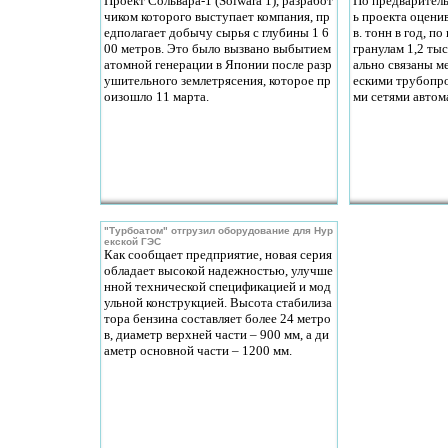
Проект Сольвара-1 (Solwara 1), разработ
По предварител
чиком которого выступает компания, пр
ь проекта оцени
едполагает добычу сырья с глубины 1 6
в. тонн в год, 
00 метров. Это было вызвано выбытием
гранулам 1,2 ты
атомной генерации в Японии после разр
ально связаны м
ушительного землетрясения, которое пр
ескими трубопро
оизошло 11 марта.
ми сетями автом
"Турбоатом" отгрузил оборудование для Нур
екской ГЭС
Как сообщает предприятие, новая серия
обладает высокой надежностью, улучше
нной технической спецификацией и мод
ульной конструкцией. Высота стабилиза
тора бензина составляет более 24 метро
в, диаметр верхней части – 900 мм, а ди
аметр основной части – 1200 мм.