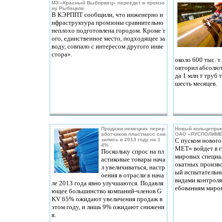
МЗ «Красный Выборжец» переедет в промзо
ну Рыбацкое
В КЭРППТ сообщили, что инженерно и
нфраструктура промзоны сравнительно
неплохо подготовлена городом. Кроме т
ого, единственное место, подходящее за
воду, совпало с интересом другого инве
стора».
около 600 тыс. т
овторил абсолют
да 1 млн т труб 
шесть месяцев.
Продажи немецких перер
Новый кольцепрок
аботчиков пластмасс сни
ОАО «РУСПОЛИМЕТ
зились в 2013 году на 1
C пуском новог
4%
МЕТ» войдет в 
Поскольку спрос на пл
мировых специа
астиковые товары нача
окатных произво
л увеличиваться, настр
ый испытательн
оения в отрасли в нача
видами контроля
ле 2013 года явно улучшаются. Подавля
ебованиям миро
ющее большинство компаний-членов G
KV 65% ожидают увеличения продаж в
этом году, и лишь 9% ожидают снижени
я.