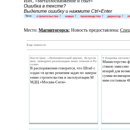
ИИС «Металлоснабжение и сбыт»
Ошибка в тексте?
Выделите ошибку и нажмите Ctrl+Enter
Теги:
/
/
/
/
строительство
новая
производство
директор
о
Место:
Магнитогорск
; Новость предоставлена:
Спец
Еще новости:
Костя Цзю: «Экономический кризис, безусло
У Азарова начали
вно, замедлил реализацию моих планов в Ро
Министерство ф
ссии»
ствило эмиссию 
В распоряжении говорится, что Штаб с
игаций для возм
оздан «в целях решения задач по заверш
сумма возмещен
ению строительства и эксплуатации М
ним составила 48
МДЦ «Москва-Сити».